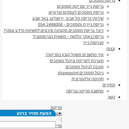
גריסת מסמכים
גריסת נייר וסריקת מסמכים
גריסת מסמכים לעסקים ופרטיים
שירותי גריסה תל אביב, ירושלים, באר שבע
גריסת ניירת ומסמכים – 054-2488008
כיצד גריסת מסמכים מקטינה סיכונים לחשיפת מידע עסקי?
גריסה באתר הלקוח – משאית הגרוסמוביל
מגרסות נייר
עצות
איך מחשבים משקל קובץ בסריקה?
מערכת לסריקת וניהול מסמכים
תוכנה לניהול מסמכים
ניהול מסמכים sharepoint
חתימה אלקטרונית
מחירים
מחשבון סריקה וגריסה
קשר
סריקת
הצעת מחיר ברגע
מסמכים
|
סריקת