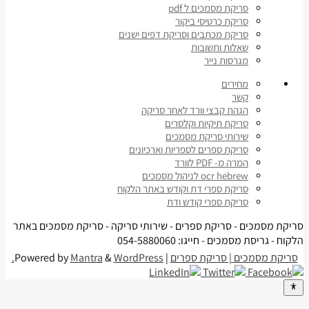
סריקת מסמכים ל pdf
סריקת כרטיסי ביקור
סריקת מכתבים וסריקת דפים ישנים
שאלות ותשובות
מגרסות נייר
מחירים
קשר
הגהת קבצי וורד לאחר סריקה
סריקת תיקיות וקלסרים
שירותי סריקת מסמכים
סריקת ספרים לספריות וארכיונים
המרה מ- PDF לוורד
ocr hebrew לניהול מסמכים
סריקת ספרי דת וקודש באתר הלקוח
סריקת ספרי קודש ודת
סריקת מסמכים - סריקת ספרים - שירותי סריקה - סריקת מסמכים באתר
הלקוח - גריסת מסמכים - חייגו: 054-5880060
סריקת מסמכים | סריקת ספרים
| Powered by
WordPress.
&
Mantra