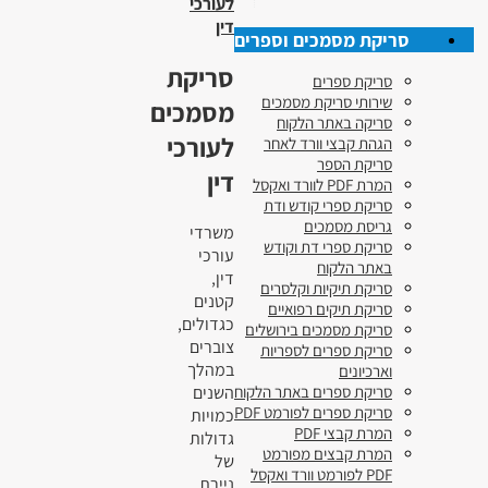
לעורכי
דין
סריקת מסמכים וספרים
סריקת
סריקת ספרים
שירותי סריקת מסמכים
מסמכים
סריקה באתר הלקוח
לעורכי
הגהת קבצי וורד לאחר
סריקת הספר
דין
המרת PDF לוורד ואקסל
סריקת ספרי קודש ודת
גריסת מסמכים
משרדי
סריקת ספרי דת וקודש
עורכי
באתר הלקוח
דין,
סריקת תיקיות וקלסרים
קטנים
סריקת תיקים רפואיים
כגדולים,
סריקת מסמכים בירושלים
צוברים
סריקת ספרים לספריות
במהלך
וארכיונים
השנים
סריקת ספרים באתר הלקוח
סריקת ספרים לפורמט PDF
כמויות
המרת קבצי PDF
גדולות
המרת קבצים מפורמט
של
PDF לפורמט וורד ואקסל
ניירת.