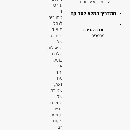
PDF To WORD
עורכי
דין
המדריך המלא לסריקה
מחויבים
לנהל
תיעוד
חברה לגריסת
מפורט
מסמכים
של
הפעילות
שלהם
בתיק,
אך
יחד
עם
זאת,
שמירה
של
התיעוד
בנייר
תופסת
מקום
רב