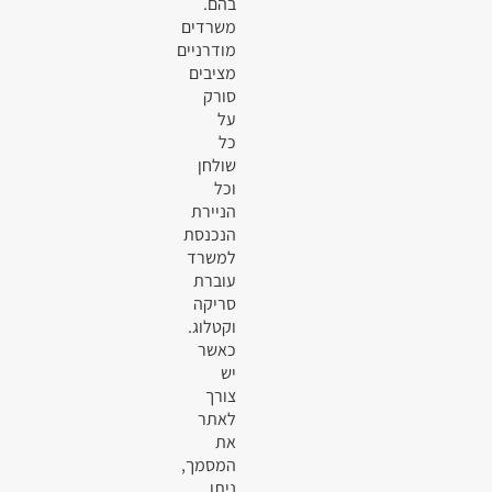
בהם.
משרדים
מודרניים
מציבים
סורק
על
כל
שולחן
וכל
הניירת
הנכנסת
למשרד
עוברת
סריקה
וקטלוג.
כאשר
יש
צורך
לאתר
את
המסמך,
ניתן