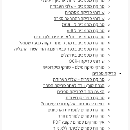
סריקת מסמכים וניהול ארכיון דיגיטלי
סריקת מסמכים – שלבי העבודה
שירותי סריקת מסמכים
שירותי סריקה בהתראה קצרה
סריקת מסמכים ל – OCR
סריקת מסמכים ל pdf
סריקת מסמכים בתל אביב יפו חולון בת ים
סריקת מסמכים ברמת גן פתח תקווה גבעת שמואל
סריקת מסמכים בכפר סבא רעננה הוד השרון הרצליה
סריקת מסמכים בירושלים
שירותי סריקה ו-OCR
סורקי מיקרופילם – סורקי מיקרופיש
סריקת ספרים
סריקת ספרים – שלבי העבודה
הגהת קובץ וורד לאחר סריקת הספר
הצעת מחיר לסריקת ספרים
סריקת ספרי קודש ודת
רוצים ליצור ספר אלקטרוני בעצמכם?
סריקת ספרים לספריות וארכיונים
סריקת ספרים לפורמט וורד
איך סורקים ספרים לקובץ PDF
סריקת ספרים לכיתה ללא נייר