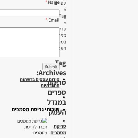
*
Name
ספרים
»
Tag
*
Email
»
סריקת
ספרים
במגדל
העמק
Tag
Archives:
קידום עסקים ברשתות
סריקת
החברתיות
ספרים
במגדל
שירותי גריסת מסמכים
העמק
סריקת
חברה לגריסת
מסמכים
מסמכים