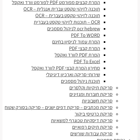
המרת קבצים מפורמט PDF לפורמט וורד ואקסל
תוכנה לזיהוי טקסט עברית אנגלית – OCR
תוכנה לזיהוי טקסט בעברית – OCR
OCR – תוכנות לזיהוי טקסט בעברית
ocr hebrew לניהול מסמכים
PDF To WORD
המרת עמוד לניסיון בחינם
המרת קבצי PDF
המרת PDF לוורד ואקסל
PDF To Excel
מחירון המרת קבצי PDF לוורד ואקסל
שירותי סריקה וארכיון דיגיטלי
תוכנת ניהול מסמכים
סריקת תיקיות וקלסרים
סריקת חוברות ומגזינים
סריקת חשבוניות
סריקת מכתבים – סריקת דפים ישנים – סריקה בסורק שטוח
סריקת כרטיסי ביקור
סריקת דיסקיות טכוגרף למשאיות
סריקת תיקים רפואיים
סריקת עבודות שורשים