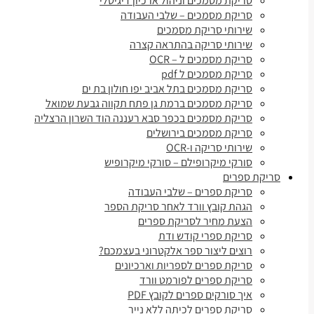
סריקת מסמכים וניהול ארכיון דיגיטלי
סריקת מסמכים – שלבי העבודה
שירותי סריקת מסמכים
שירותי סריקה בהתראה קצרה
סריקת מסמכים ל – OCR
סריקת מסמכים ל pdf
סריקת מסמכים בתל אביב יפו חולון בת ים
סריקת מסמכים ברמת גן פתח תקווה גבעת שמואל
סריקת מסמכים בכפר סבא רעננה הוד השרון הרצליה
סריקת מסמכים בירושלים
שירותי סריקה ו-OCR
סורקי מיקרופילם – סורקי מיקרופיש
סריקת ספרים
סריקת ספרים – שלבי העבודה
הגהת קובץ וורד לאחר סריקת הספר
הצעת מחיר לסריקת ספרים
סריקת ספרי קודש ודת
רוצים ליצור ספר אלקטרוני בעצמכם?
סריקת ספרים לספריות וארכיונים
סריקת ספרים לפורמט וורד
איך סורקים ספרים לקובץ PDF
סריקת ספרים לכיתה ללא נייר