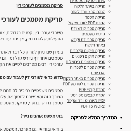
שירותי סריקת מסמכים
סריקת מסמכים לעורכי דין
סריקה באתר הלקוח
הגהת קבצי וורד לאחר
סריקת מסמכים לעורכי ד
סריקת הספר
המרת PDF לוורד ואקסל
סריקת ספרי קודש ודת
משרדי עורכי דין, קטנים כגדולים, צו
גריסת מסמכים
הפעילות שלהם בתיק, אך יחד עם זאת
סריקת ספרי דת וקודש
באתר הלקוח
סריקת תיקיות וקלסרים
בעידן שבו ניתן לסרוק כל דבר ולאתר
סריקת תיקים רפואיים
מסמכים אחר דף נדרש גוזל זמן וגם ל
סריקת מסמכים בירושלים
עורכי דין רבים מסרבים לסיים את הק
סריקת ספרים לספריות
וארכיונים
מדוע כדאי לעורכי דין לעבוד עם מסמ
סריקת ספרים באתר הלקוח
סריקת ספרים לפורמט PDF
המרת קבצי PDF
מסמכים משפטיים צריכים להיחתם ידנ
המרת קבצים מפורמט
הצורך הזה ומאפשרת לחסוך את עלוי
PDF לפורמט וורד ואקסל
מסמך נדרש. בנוסף,
סריקת מסמכים ל
PDF To WORD
בתי משפט אוהבים נייר?
המדריך המלא לסריקה
בוודאי ובוודאי. גם מערכת המשפט א