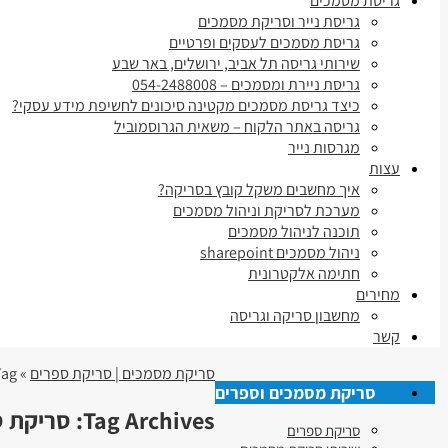
גריסת מסמכים
גריסת נייר וסריקת מסמכים
גריסת מסמכים לעסקים ופרטיים
שירותי גריסה תל אביב, ירושלים, באר שבע
גריסת ניירת ומסמכים – 054-2488008
כיצד גריסת מסמכים מקטינה סיכונים לחשיפת מידע עסקי?
גריסה באתר הלקוח – משאית הגרוסמוביל
מגרסות נייר
עצות
איך מחשבים משקל קובץ בסריקה?
מערכת לסריקת וניהול מסמכים
תוכנה לניהול מסמכים
ניהול מסמכים sharepoint
חתימה אלקטרונית
מחירים
מחשבון סריקה וגריסה
קשר
סריקת מסמכים | סריקת ספרים
» Tag » סריקת ספרים בנס ציונה
סריקת מסמכים וספרים
Tag Archives:
סריקת ס
סריקת ספרים