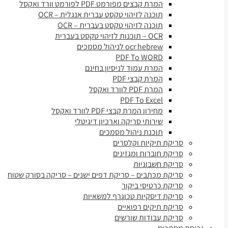
המרת קבצים מפורמט PDF לפורמט וורד ואקסל
תוכנה לזיהוי טקסט עברית אנגלית – OCR
תוכנה לזיהוי טקסט בעברית – OCR
OCR – תוכנות לזיהוי טקסט בעברית
ocr hebrew לניהול מסמכים
PDF To WORD
המרת עמוד לניסיון בחינם
המרת קבצי PDF
המרת PDF לוורד ואקסל
PDF To Excel
מחירון המרת קבצי PDF לוורד ואקסל
שירותי סריקה וארכיון דיגיטלי
תוכנת ניהול מסמכים
סריקת תיקיות וקלסרים
סריקת חוברות ומגזינים
סריקת חשבוניות
סריקת מכתבים – סריקת דפים ישנים – סריקה בסורק שטוח
סריקת כרטיסי ביקור
סריקת דיסקיות טכוגרף למשאיות
סריקת תיקים רפואיים
סריקת עבודות שורשים