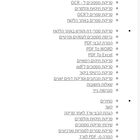
סריקת מסמכים ל – OCR
סריקת תיקיות וקלסרים
סריקת ספרים ל OCR
סריקת ספרים באתר הלקוח
סריקת ספרי דת וקודש באתר הלקוח
גריסת מסמכים לעסקים ופרטיים
המרת קבצי PDF
PDF To WORD
PDF To Excel
סריקת תיקים רפואיים
סריקת מסמכים ל pdf
סריקת כרטיסי ביקור
סריקת מכתבים וסריקת דפים ישנים
שאלות ותשובות
מגרסות נייר
מחירים
קשר
הגהת קבצי וורד לאחר סריקה
סריקת תיקיות וקלסרים
שירותי סריקת מסמכים
סריקת ספרים לספריות וארכיונים
המרה מ- PDF לוורד