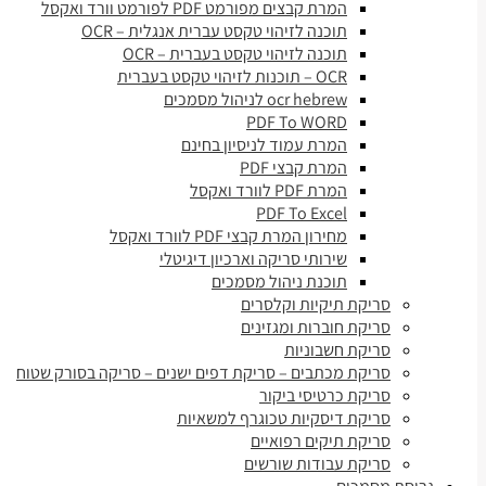
המרת קבצים מפורמט PDF לפורמט וורד ואקסל
תוכנה לזיהוי טקסט עברית אנגלית – OCR
תוכנה לזיהוי טקסט בעברית – OCR
OCR – תוכנות לזיהוי טקסט בעברית
ocr hebrew לניהול מסמכים
PDF To WORD
המרת עמוד לניסיון בחינם
המרת קבצי PDF
המרת PDF לוורד ואקסל
PDF To Excel
מחירון המרת קבצי PDF לוורד ואקסל
שירותי סריקה וארכיון דיגיטלי
תוכנת ניהול מסמכים
סריקת תיקיות וקלסרים
סריקת חוברות ומגזינים
סריקת חשבוניות
סריקת מכתבים – סריקת דפים ישנים – סריקה בסורק שטוח
סריקת כרטיסי ביקור
סריקת דיסקיות טכוגרף למשאיות
סריקת תיקים רפואיים
סריקת עבודות שורשים