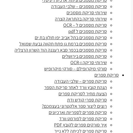
סריקת מסמכים וניהול ארכיון דיגיטלי
סריקת מסמכים – שלבי העבודה
שירותי סריקת מסמכים
שירותי סריקה בהתראה קצרה
סריקת מסמכים ל – OCR
סריקת מסמכים ל pdf
סריקת מסמכים בתל אביב יפו חולון בת ים
סריקת מסמכים ברמת גן פתח תקווה גבעת שמואל
סריקת מסמכים בכפר סבא רעננה הוד השרון הרצליה
סריקת מסמכים בירושלים
שירותי סריקה ו-OCR
סורקי מיקרופילם – סורקי מיקרופיש
סריקת ספרים
סריקת ספרים – שלבי העבודה
הגהת קובץ וורד לאחר סריקת הספר
הצעת מחיר לסריקת ספרים
סריקת ספרי קודש ודת
רוצים ליצור ספר אלקטרוני בעצמכם?
סריקת ספרים לספריות וארכיונים
סריקת ספרים לפורמט וורד
איך סורקים ספרים לקובץ PDF
סריקת ספרים לכיתה ללא נייר