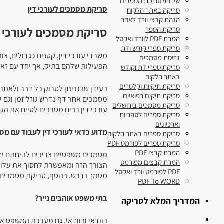
שירותי סריקת מסמכים
סריקת מסמכים לעורכי דין
סריקה באתר הלקוח
הגהת קבצי וורד לאחר
סריקת מסמכים לעורכי ד
סריקת הספר
המרת PDF לוורד ואקסל
סריקת ספרי קודש ודת
משרדי עורכי דין, קטנים כגדולים, צו
גריסת מסמכים
הפעילות שלהם בתיק, אך יחד עם זאת
סריקת ספרי דת וקודש
באתר הלקוח
סריקת תיקיות וקלסרים
בעידן שבו ניתן לסרוק כל דבר ולאתר
סריקת תיקים רפואיים
מסמכים אחר דף נדרש גוזל זמן וגם ל
סריקת מסמכים בירושלים
עורכי דין רבים מסרבים לסיים את הק
סריקת ספרים לספריות
וארכיונים
מדוע כדאי לעורכי דין לעבוד עם מסמ
סריקת ספרים באתר הלקוח
סריקת ספרים לפורמט PDF
המרת קבצי PDF
מסמכים משפטיים צריכים להיחתם ידנ
המרת קבצים מפורמט
הצורך הזה ומאפשרת לחסוך את עלוי
PDF לפורמט וורד ואקסל
מסמך נדרש. בנוסף,
סריקת מסמכים ל
PDF To WORD
בתי משפט אוהבים נייר?
המדריך המלא לסריקה
בוודאי ובוודאי. גם מערכת המשפט א