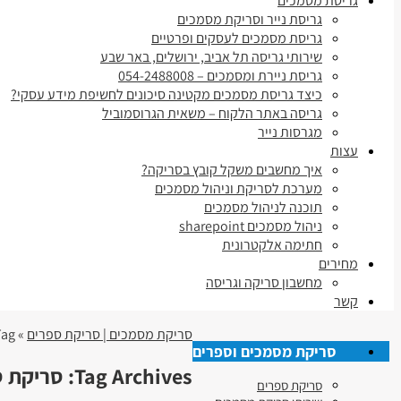
גריסת מסמכים
גריסת נייר וסריקת מסמכים
גריסת מסמכים לעסקים ופרטיים
שירותי גריסה תל אביב, ירושלים, באר שבע
גריסת ניירת ומסמכים – 054-2488008
כיצד גריסת מסמכים מקטינה סיכונים לחשיפת מידע עסקי?
גריסה באתר הלקוח – משאית הגרוסמוביל
מגרסות נייר
עצות
איך מחשבים משקל קובץ בסריקה?
מערכת לסריקת וניהול מסמכים
תוכנה לניהול מסמכים
ניהול מסמכים sharepoint
חתימה אלקטרונית
מחירים
מחשבון סריקה וגריסה
קשר
סריקת מסמכים | סריקת ספרים
» Tag » סריקת ספרים בקיבוצים-מושבים
סריקת מסמכים וספרים
Tag Archives:
סריקת ס
סריקת ספרים