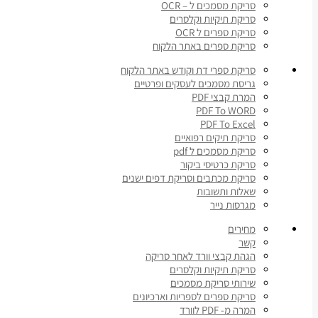
סריקת מסמכים ל – OCR
סריקת תיקיות וקלסרים
סריקת ספרים ל OCR
סריקת ספרים באתר הלקוח
סריקת ספרי דת וקודש באתר הלקוח
גריסת מסמכים לעסקים ופרטיים
המרת קבצי PDF
PDF To WORD
PDF To Excel
סריקת תיקים רפואיים
סריקת מסמכים ל pdf
סריקת כרטיסי ביקור
סריקת מכתבים וסריקת דפים ישנים
שאלות ותשובות
מגרסות נייר
מחירים
קשר
הגהת קבצי וורד לאחר סריקה
סריקת תיקיות וקלסרים
שירותי סריקת מסמכים
סריקת ספרים לספריות וארכיונים
המרה מ- PDF לוורד