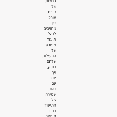
גדולות
של
ניירת.
עורכי
דין
מחויבים
לנהל
תיעוד
מפורט
של
הפעילות
שלהם
בתיק,
אך
יחד
עם
זאת,
שמירה
של
התיעוד
בנייר
תופסת