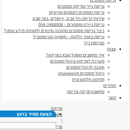
גריסת מסמכים
גריסת נייר וסריקת מסמכים
גריסת מסמכים לעסקים ופרטיים
שירותי גריסה תל אביב, ירושלים, באר שבע
גריסת ניירת ומסמכים – 054-2488008
כיצד גריסת מסמכים מקטינה סיכונים לחשיפת מידע עסקי?
גריסה באתר הלקוח – משאית הגרוסמוביל
מגרסות נייר
עצות
איך מחשבים משקל קובץ בסריקה?
מערכת לסריקת וניהול מסמכים
תוכנה לניהול מסמכים
ניהול מסמכים sharepoint
חתימה אלקטרונית
מחירים
מחשבון סריקה וגריסה
קשר
סריקת
הצעת מחיר ברגע
מסמכים
|
סריקת