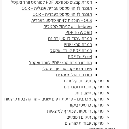
המרת קבצים מפורמט PDF לפורמט וורד ואקסל
תוכנה לזיהוי טקסט עברית אנגלית – OCR
תוכנה לזיהוי טקסט בעברית – OCR
OCR – תוכנות לזיהוי טקסט בעברית
ocr hebrew לניהול מסמכים
PDF To WORD
המרת עמוד לניסיון בחינם
המרת קבצי PDF
המרת PDF לוורד ואקסל
PDF To Excel
מחירון המרת קבצי PDF לוורד ואקסל
שירותי סריקה וארכיון דיגיטלי
תוכנת ניהול מסמכים
סריקת תיקיות וקלסרים
סריקת חוברות ומגזינים
סריקת חשבוניות
סריקת מכתבים – סריקת דפים ישנים – סריקה בסורק שטוח
סריקת כרטיסי ביקור
סריקת דיסקיות טכוגרף למשאיות
סריקת תיקים רפואיים
סריקת עבודות שורשים