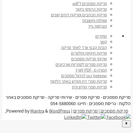
סריקת מסמכים ל pdf
סריקת כרטיסי ביקור
סריקת מכתבים וסריקת דפים ישנים
שאלות ותשובות
מגרסות נייר
מחירים
קשר
הגהת קבצי וורד לאחר סריקה
סריקת תיקיות וקלסרים
שירותי סריקת מסמכים
סריקת ספרים לספריות וארכיונים
המרה מ- PDF לוורד
ocr hebrew לניהול מסמכים
סריקת ספרי דת וקודש באתר הלקוח
סריקת ספרי קודש ודת
סריקת מסמכים - סריקת ספרים - שירותי סריקה - סריקת מסמכים באתר
הלקוח - גריסת מסמכים - חייגו: 054-5880060
סריקת מסמכים | סריקת ספרים
| Powered by
WordPress.
&
Mantra