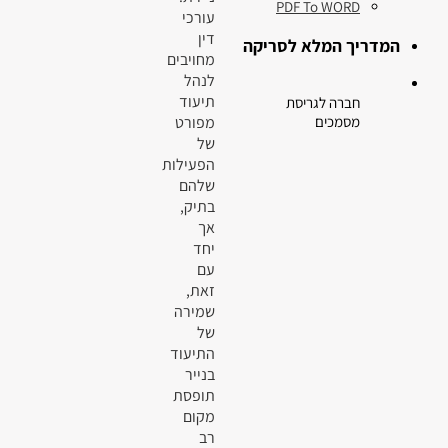
PDF To WORD
עורכי
דין
המדריך המלא לסריקה
מחויבים
לנהל
תיעוד
חברה לגריסת
מפורט
מסמכים
של
הפעילות
שלהם
בתיק,
אך
יחד
עם
זאת,
שמירה
של
התיעוד
בנייר
תופסת
מקום
רב