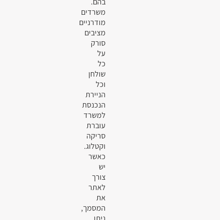
בהם.
משרדים
מודרניים
מציבים
סורק
על
כל
שולחן
וכל
הניירת
הנכנסת
למשרד
עוברת
סריקה
וקטלוג.
כאשר
יש
צורך
לאתר
את
המסמך,
ניתן