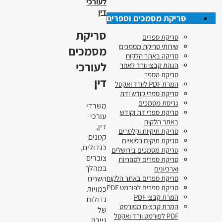
לעורכי
דין
סריקת מסמכים וספרים
סריקת
סריקת ספרים
שירותי סריקת מסמכים
מסמכים
סריקה באתר הלקוח
לעורכי
הגהת קבצי וורד לאחר
סריקת הספר
דין
המרת PDF לוורד ואקסל
סריקת ספרי קודש ודת
גריסת מסמכים
משרדי
סריקת ספרי דת וקודש
עורכי
באתר הלקוח
דין,
סריקת תיקיות וקלסרים
קטנים
סריקת תיקים רפואיים
כגדולים,
סריקת מסמכים בירושלים
צוברים
סריקת ספרים לספריות
במהלך
וארכיונים
השנים
סריקת ספרים באתר הלקוח
סריקת ספרים לפורמט PDF
כמויות
המרת קבצי PDF
גדולות
המרת קבצים מפורמט
של
PDF לפורמט וורד ואקסל
ניירת.