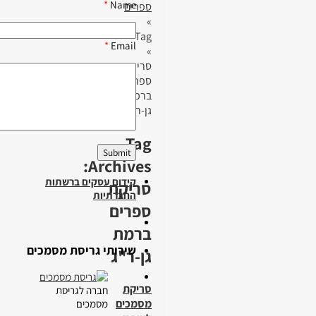
*
Name
ספרים
»
Tag
*
Email
»
סריקת
ספרים
ברמת
גן-ר"ג
Tag
Archives:
קידום עסקים ברשתות
סריקת
החברתיות
ספרים
ברמת
שירותי גריסת מסמכים
גן-ר"ג
סריקת
חברה לגריסת
מסמכים
מסמכים