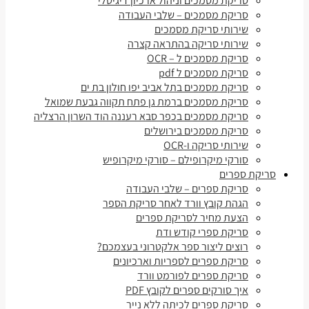
סריקת מסמכים וניהול ארכיון דיגיטלי
סריקת מסמכים – שלבי העבודה
שירותי סריקת מסמכים
שירותי סריקה בהתראה קצרה
סריקת מסמכים ל – OCR
סריקת מסמכים ל pdf
סריקת מסמכים בתל אביב יפו חולון בת ים
סריקת מסמכים ברמת גן פתח תקווה גבעת שמואל
סריקת מסמכים בכפר סבא רעננה הוד השרון הרצליה
סריקת מסמכים בירושלים
שירותי סריקה ו-OCR
סורקי מיקרופילם – סורקי מיקרופיש
סריקת ספרים
סריקת ספרים – שלבי העבודה
הגהת קובץ וורד לאחר סריקת הספר
הצעת מחיר לסריקת ספרים
סריקת ספרי קודש ודת
רוצים ליצור ספר אלקטרוני בעצמכם?
סריקת ספרים לספריות וארכיונים
סריקת ספרים לפורמט וורד
איך סורקים ספרים לקובץ PDF
סריקת ספרים לכיתה ללא נייר