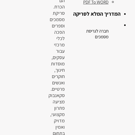
הם
PDF To WORD
הכרח.
סריקת
המדריך המלא לסריקה
מסמכים
וספרים
חברה לגריסת
הפכה
מסמכים
לכלי
מרכזי
עבור
עסקים,
מוסדות
חינוך,
חוקרים
ואנשים
פרטיים.
סקאנבוק
מציעה
פתרון
מקצועי,
מדויק
ואמין
בתחום