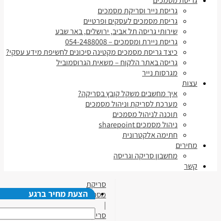
גריסת מסמכים
גריסת נייר וסריקת מסמכים
גריסת מסמכים לעסקים ופרטיים
שירותי גריסה תל אביב, ירושלים, באר שבע
גריסת ניירת ומסמכים – 054-2488008
כיצד גריסת מסמכים מקטינה סיכונים לחשיפת מידע עסקי?
גריסה באתר הלקוח – משאית הגרוסמוביל
מגרסות נייר
עצות
איך מחשבים משקל קובץ בסריקה?
מערכת לסריקת וניהול מסמכים
תוכנה לניהול מסמכים
ניהול מסמכים sharepoint
חתימה אלקטרונית
מחירים
מחשבון סריקה וגריסה
קשר
סריקת
הצעת מחיר ברגע
מסמכים
|
סריקת