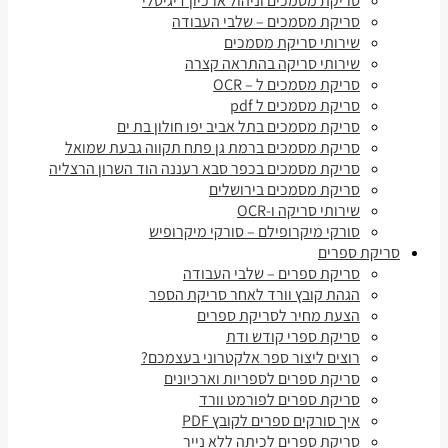
סריקת מסמכים וניהול ארכיון דיגיטלי
סריקת מסמכים – שלבי העבודה
שירותי סריקת מסמכים
שירותי סריקה בהתראה קצרה
סריקת מסמכים ל – OCR
סריקת מסמכים ל pdf
סריקת מסמכים בתל אביב יפו חולון בת ים
סריקת מסמכים ברמת גן פתח תקווה גבעת שמואל
סריקת מסמכים בכפר סבא רעננה הוד השרון הרצליה
סריקת מסמכים בירושלים
שירותי סריקה ו-OCR
סורקי מיקרופילם – סורקי מיקרופיש
סריקת ספרים
סריקת ספרים – שלבי העבודה
הגהת קובץ וורד לאחר סריקת הספר
הצעת מחיר לסריקת ספרים
סריקת ספרי קודש ודת
רוצים ליצור ספר אלקטרוני בעצמכם?
סריקת ספרים לספריות וארכיונים
סריקת ספרים לפורמט וורד
איך סורקים ספרים לקובץ PDF
סריקת ספרים לכיתה ללא נייר