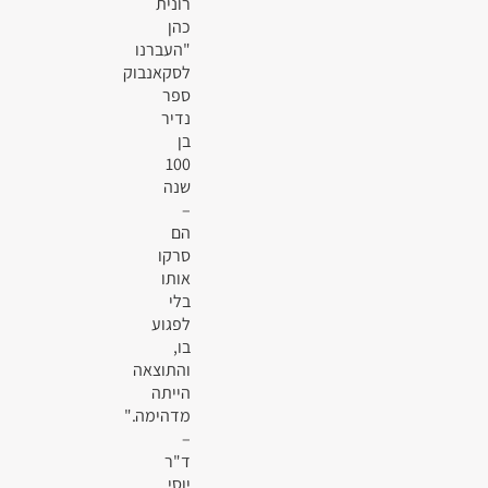
רונית
כהן
"העברנו
לסקאנבוק
ספר
נדיר
בן
100
שנה
–
הם
סרקו
אותו
בלי
לפגוע
בו,
והתוצאה
הייתה
מדהימה."
–
ד"ר
יוסי