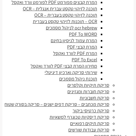
המרת קבצים מפורמט PDF לפורמט וורד ואקסל
תוכנה לזיהוי טקסט עברית אנגלית – OCR
תוכנה לזיהוי טקסט בעברית – OCR
OCR – תוכנות לזיהוי טקסט בעברית
ocr hebrew לניהול מסמכים
PDF To WORD
המרת עמוד לניסיון בחינם
המרת קבצי PDF
המרת PDF לוורד ואקסל
PDF To Excel
מחירון המרת קבצי PDF לוורד ואקסל
שירותי סריקה וארכיון דיגיטלי
תוכנת ניהול מסמכים
סריקת תיקיות וקלסרים
סריקת חוברות ומגזינים
סריקת חשבוניות
סריקת מכתבים – סריקת דפים ישנים – סריקה בסורק שטוח
סריקת כרטיסי ביקור
סריקת דיסקיות טכוגרף למשאיות
סריקת תיקים רפואיים
סריקת עבודות שורשים