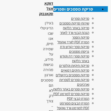
דווקא
אצל
סריקת מסמכים וספרים
סקאנבוק
סריקת ספרים
בעידן
שירותי סריקת מסמכים
הדיגיטלי
סריקה באתר הלקוח
הגהת קבצי וורד לאחר
שבו
סריקת הספר
אנו
המרת PDF לוורד ואקסל
חיים,
סריקת ספרי קודש ודת
שמירה
גריסת מסמכים
על
סריקת ספרי דת וקודש
מידע,
באתר הלקוח
נגישות
סריקת תיקיות וקלסרים
מהירה
סריקת תיקים רפואיים
וארגון
סריקת מסמכים בירושלים
סריקת ספרים לספריות
מסמכים
וארכיונים
הם
סריקת ספרים באתר הלקוח
לא
סריקת ספרים לפורמט PDF
רק
המרת קבצי PDF
צורך
המרת קבצים מפורמט
–
PDF לפורמט וורד ואקסל