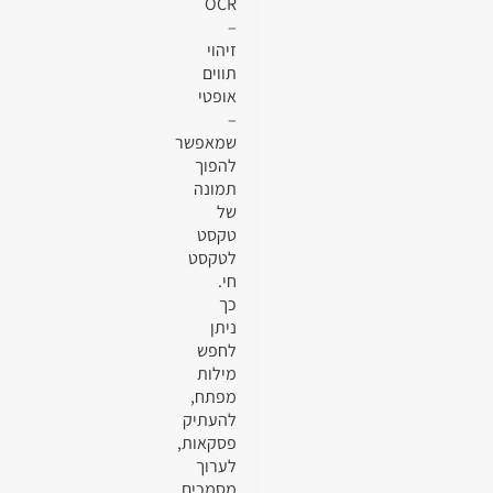
OCR
–
זיהוי
תווים
אופטי
–
שמאפשר
להפוך
תמונה
של
טקסט
לטקסט
חי.
כך
ניתן
לחפש
מילות
מפתח,
להעתיק
פסקאות,
לערוך
מסמכים