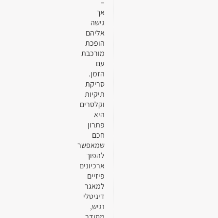
–
אך
גישה
אליהם
הופכת
מורכבת
עם
הזמן.
סריקת
תיקיות
וקלסרים
היא
פתרון
חכם
שמאפשר
להפוך
ארכיונים
פיזיים
למאגר
דיגיטלי
נגיש,
מסודר