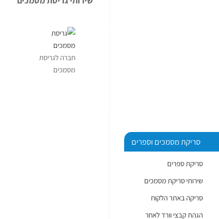
שירותי גריסת מסמכים
في
عصر
الرقمنة
السريعة،
أصبحت
חברה לגריסת
الحاجة
מסמכים
إلى
تحويل
المحتوى
الورقي
إلى
סריקת מסמכים וספרים
ملفات
رقمية
סריקת ספרים
ضرورة
שירותי סריקת מסמכים
لا
סריקה באתר הלקוח
غنى
عنها.
הגהת קבצי וורד לאחר