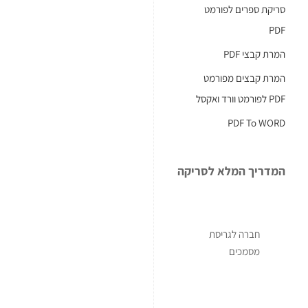
סריקת ספרים לפורמט
المسح
PDF
الضوئي
המרת קבצי PDF
تلعب
دورًا
המרת קבצים מפורמט
محوريًا
PDF לפורמט וורד ואקסל
في
PDF To WORD
تنظيم
المعلومات،
تسهيل
המדריך המלא לסריקה
الوصول
إليها،
وضمان
חברה לגריסת
حفظها
מסמכים
بأمان.
شركة
ScanBook