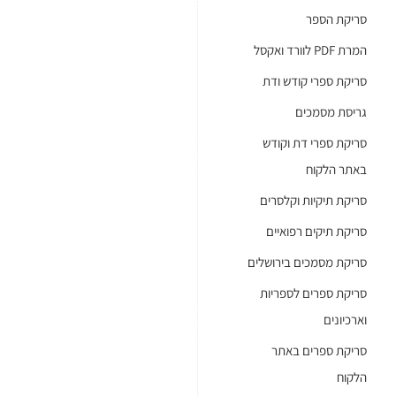
سواء
סריקת הספר
كنت
המרת PDF לוורד ואקסל
مؤسسة
סריקת ספרי קודש ודת
تعليمية،
شركة
גריסת מסמכים
قانونية،
סריקת ספרי דת וקודש
باحثًا
באתר הלקוח
أكاديميًا
סריקת תיקיות וקלסרים
أو
حتى
סריקת תיקים רפואיים
فردًا
סריקת מסמכים בירושלים
يسعى
סריקת ספרים לספריות
لحفظ
וארכיונים
أرشيفه
الشخصي،
סריקת ספרים באתר
فإن
הלקוח
خدمات