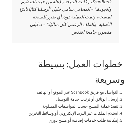
ScanBook، وكانت النتيجة مذهلة من حيث التنظيم
والجودة." – المحامي سامي خليل "أرسلنا كتابًا نادرًا
لمسحه، وتمت العملية دون أي ضرر للنسخة
الأصلية، والملف الرقمي كان مثاليًا." – د. ليلى
منصور، جامعة القدس
خطوات العمل: بسيطة
وسريعة
التواصل مع فريق ScanBook عبر الموقع أو الهاتف
إرسال الوثائق أو ترتيب خدمة التوصيل
تنفيذ عملية المسح حسب المواصفات المطلوبة
استلام الملفات عبر البريد الإلكتروني أو وسائط التخزين
إمكانية طلب خدمات إضافية أو مسح دوري