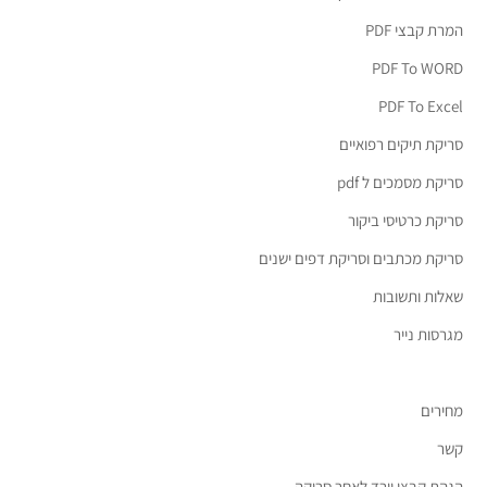
המרת קבצי PDF
PDF To WORD
PDF To Excel
סריקת תיקים רפואיים
סריקת מסמכים ל pdf
סריקת כרטיסי ביקור
סריקת מכתבים וסריקת דפים ישנים
שאלות ותשובות
מגרסות נייר
מחירים
קשר
הגהת קבצי וורד לאחר סריקה