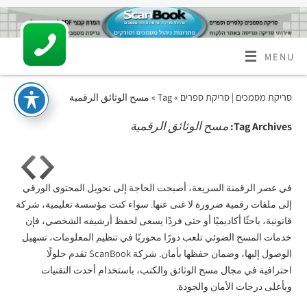
MENU
סריקת מסמכים | סריקת ספרים
» Tag » مسح الوثائق الرقمية
مسح الوثائق الرقمية
Tag Archives:
في عصر الرقمنة السريعة، أصبحت الحاجة إلى تحويل المحتوى الورقي
إلى ملفات رقمية ضرورة لا غنى عنها. سواء كنت مؤسسة تعليمية، شركة
قانونية، باحثًا أكاديميًا أو حتى فردًا يسعى لحفظ أرشيفه الشخصي، فإن
خدمات المسح الضوئي تلعب دورًا محوريًا في تنظيم المعلومات، تسهيل
الوصول إليها، وضمان حفظها بأمان. شركة ScanBook تقدم حلولًا
احترافية في مجال مسح الوثائق والكتب، باستخدام أحدث التقنيات
وبأعلى درجات الأمان والجودة.